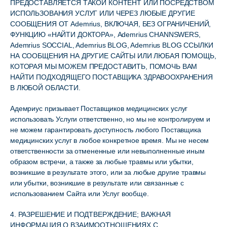
ПРЕДОСТАВЛЯЕТСЯ ТАКОЙ КОНТЕНТ ИЛИ ПОСРЕДСТВОМ
ИСПОЛЬЗОВАНИЯ УСЛУГ ИЛИ ЧЕРЕЗ ЛЮБЫЕ ДРУГИЕ
СООБЩЕНИЯ ОТ Ademrius, ВКЛЮЧАЯ, БЕЗ ОГРАНИЧЕНИЙ,
ФУНКЦИЮ «НАЙТИ ДОКТОРА», Ademrius CHANNSWERS,
Ademrius SOCCIAL, Ademrius BLOG, Ademrius BLOG ССЫЛКИ
НА СООБЩЕНИЯ НА ДРУГИЕ САЙТЫ ИЛИ ЛЮБАЯ ПОМОЩЬ,
КОТОРАЯ МЫ МОЖЕМ ПРЕДОСТАВИТЬ, ПОМОЧЬ ВАМ
НАЙТИ ПОДХОДЯЩЕГО ПОСТАВЩИКА ЗДРАВООХРАНЕНИЯ
В ЛЮБОЙ ОБЛАСТИ.
Адемриус призывает Поставщиков медицинских услуг
использовать Услуги ответственно, но мы не контролируем и
не можем гарантировать доступность любого Поставщика
медицинских услуг в любое конкретное время. Мы не несем
ответственности за отмененные или невыполненные иным
образом встречи, а также за любые травмы или убытки,
возникшие в результате этого, или за любые другие травмы
или убытки, возникшие в результате или связанные с
использованием Сайта или Услуг вообще.
4. РАЗРЕШЕНИЕ И ПОДТВЕРЖДЕНИЕ; ВАЖНАЯ
ИНФОРМАЦИЯ О ВЗАИМООТНОШЕНИЯХ С