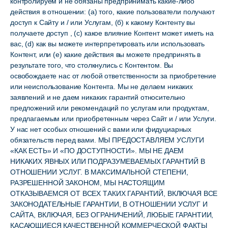
контролируем и не обязаны предпринимать какие-либо
действия в отношении: (а) того, какие пользователи получают
доступ к Сайту и / или Услугам, (б) к какому Контенту вы
получаете доступ , (c) какое влияние Контент может иметь на
вас, (d) как вы можете интерпретировать или использовать
Контент, или (e) какие действия вы можете предпринять в
результате того, что столкнулись с Контентом. Вы
освобождаете нас от любой ответственности за приобретение
или неиспользование Контента. Мы не делаем никаких
заявлений и не даем никаких гарантий относительно
предложений или рекомендаций по услугам или продуктам,
предлагаемым или приобретенным через Сайт и / или Услуги.
У нас нет особых отношений с вами или фидуциарных
обязательств перед вами. МЫ ПРЕДОСТАВЛЯЕМ УСЛУГИ
«КАК ЕСТЬ» И «ПО ДОСТУПНОСТИ». МЫ НЕ ДАЕМ
НИКАКИХ ЯВНЫХ ИЛИ ПОДРАЗУМЕВАЕМЫХ ГАРАНТИЙ В
ОТНОШЕНИИ УСЛУГ. В МАКСИМАЛЬНОЙ СТЕПЕНИ,
РАЗРЕШЕННОЙ ЗАКОНОМ, МЫ НАСТОЯЩИМ
ОТКАЗЫВАЕМСЯ ОТ ВСЕХ ТАКИХ ГАРАНТИЙ, ВКЛЮЧАЯ ВСЕ
ЗАКОНОДАТЕЛЬНЫЕ ГАРАНТИИ, В ОТНОШЕНИИ УСЛУГ И
САЙТА, ​​ВКЛЮЧАЯ, БЕЗ ОГРАНИЧЕНИЙ, ЛЮБЫЕ ГАРАНТИИ,
КАСАЮЩИЕСЯ КАЧЕСТВЕННОЙ КОММЕРЧЕСКОЙ ФАКТЫ