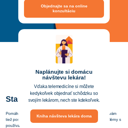
Objednajte sa na online
konzultáciu
Naplánujte si domácu
návštevu lekára!
Vďaka telemedicíne si môžete
kedykoľvek objednať schôdzku so
Starajte sa o svoju rodinu
svojím lekárom, nech ste kdekoľvek.
Pomáhame lekárom starať sa o vaše zdravie. Pomáhame vám
Kniha návšteva lekára doma
tiež postarať sa o svoje deti a starcov, ktorí môžu mať problémy s
používaním technológií prostredníctvom zdieľaných a