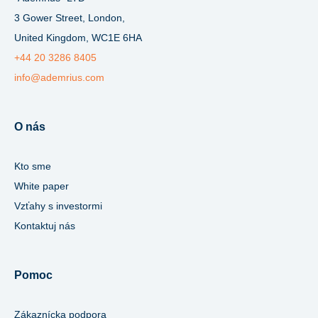
3 Gower Street, London,
United Kingdom, WC1E 6HA
+44 20 3286 8405
info@ademrius.com
O nás
Kto sme
White paper
Vzťahy s investormi
Kontaktuj nás
Pomoc
Zákaznícka podpora