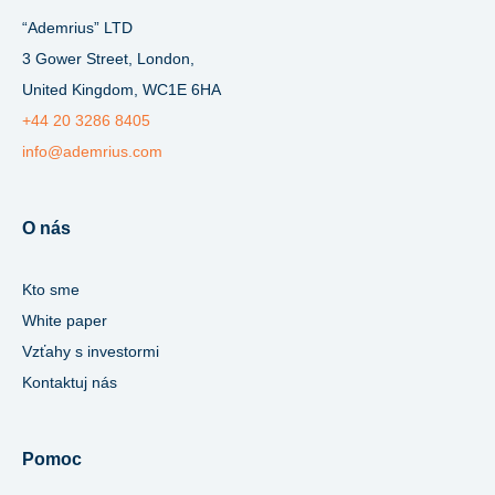
“Ademrius” LTD
3 Gower Street, London,
United Kingdom, WC1E 6HA
+44 20 3286 8405
info@ademrius.com
O nás
Kto sme
White paper
Vzťahy s investormi
Kontaktuj nás
Pomoc