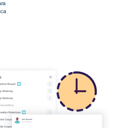
ara
ica