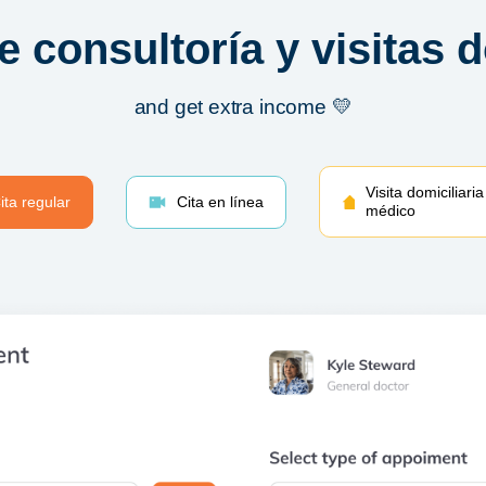
 consultoría y visitas d
and get extra income 💛
Visita domiciliaria
ita regular
Cita en línea
médico