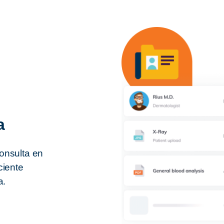
a
consulta en
ciente
a.