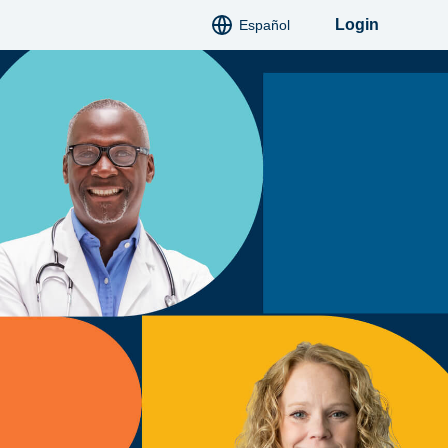
Login
Español
English
Deutsch
Italiano
Français
Polski
Slovatsky
Hindi
Русский
Українська