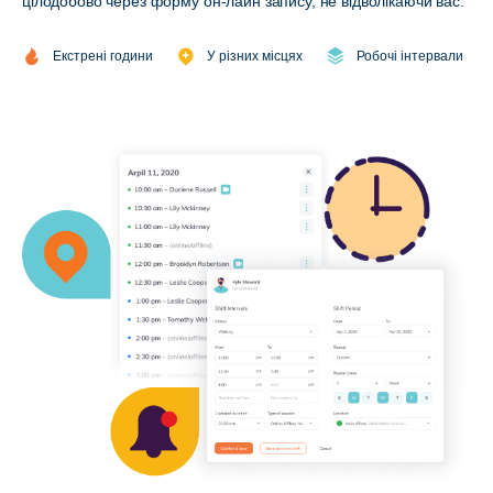
цілодобово через форму он-лайн запису, не відволікаючи вас.
Екстрені години
У різних місцях
Робочі інтервали