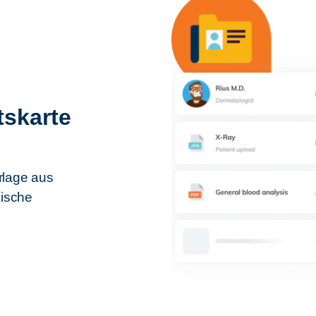
tskarte
rlage aus
nische