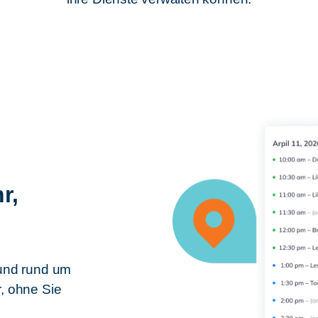
r,
 und rund um
r, ohne Sie