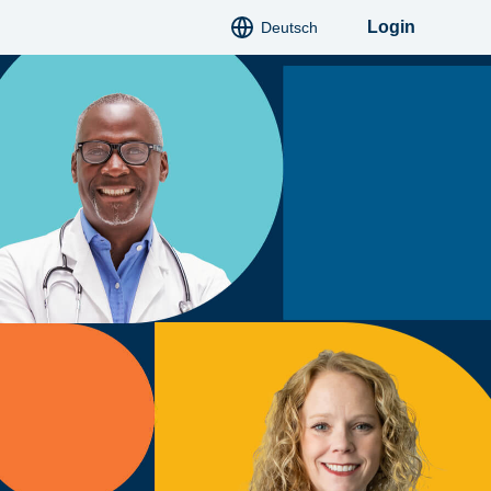
Login
Deutsch
English
Italiano
Français
Español
Polski
Slovatsky
Hindi
Русский
Українська