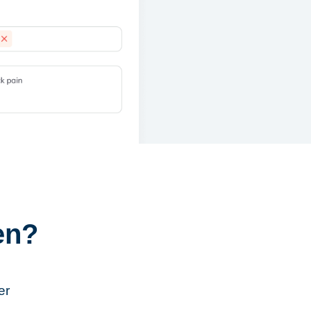
en?
e
er